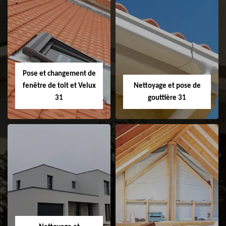
Couvreur 31
Etanchéité de
faitage et faitière
31
Pose et changement de
fenêtre de toit et Velux
Nettoyage et pose de
31
gouttière 31
Pose et
Nettoyage et pose
changement de
de gouttière 31
fenêtre de toit et
Velux 31