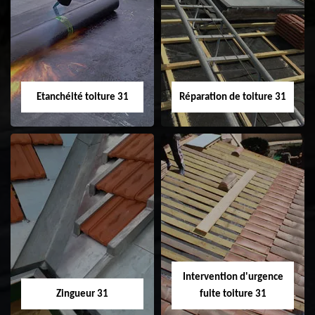
Peinture sur tuile
Nettoyage
31
demoussage de
toiture 31
Etanchéité toiture 31
Réparation de toiture 31
Etanchéité toiture
Réparation de
31
toiture 31
Intervention d'urgence
Zingueur 31
fuite toiture 31