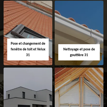
Couvreur 31
Etanchéité de
faitage et faitière
31
Pose et changement de
fenêtre de toit et Velux
Nettoyage et pose de
31
gouttière 31
Pose et
Nettoyage et pose
changement de
de gouttière 31
fenêtre de toit et