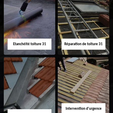
Peinture sur tuile
Nettoyage
31
demoussage de
toiture 31
Etanchéité toiture 31
Réparation de toiture 31
Etanchéité toiture
Réparation de
31
toiture 31
Intervention d'urgence