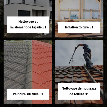
changement de
de gouttière 31
fenêtre de toit et
Velux 31
Nettoyage et
ravalement de façade 31
Isolation toiture 31
Nettoyage et
Isolation toiture 31
ravalement de
façade 31
Nettoyage demoussage
Peinture sur tuile 31
de toiture 31