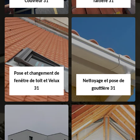
Couvreur 31
faitière 31
Couvreur 31
Etanchéité de
faitage et faitière
31
Pose et changement de
fenêtre de toit et Velux
Nettoyage et pose de
31
gouttière 31
Pose et
Nettoyage et pose