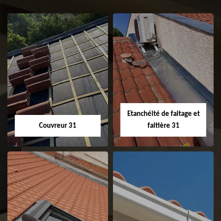
Etanchéité de faitage et
Couvreur 31
faitière 31
Couvreur 31
Etanchéité de
faitage et faitière