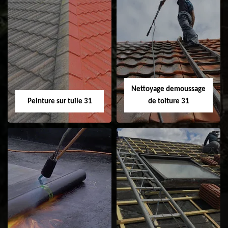
Nettoyage et
Isolation toiture 31
ravalement de
façade 31
Nettoyage demoussage
Peinture sur tuile 31
de toiture 31
Peinture sur tuile
Nettoyage
31
demoussage de
toiture 31