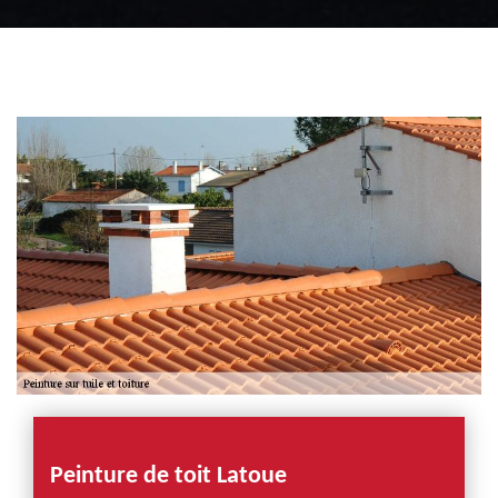
Zingueur 31
Intervention
d'urgence fuite
toiture 31
Peinture de toit Latoue