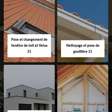
Couvreur 31
Etanchéité de
faitage et faitière
31
Pose et changement de
fenêtre de toit et Velux
Nettoyage et pose de
31
gouttière 31
Pose et
Nettoyage et pose
changement de
de gouttière 31
fenêtre de toit et
Velux 31