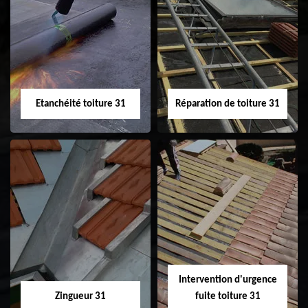
Peinture sur tuile
Nettoyage
31
demoussage de
toiture 31
Etanchéité toiture 31
Réparation de toiture 31
Etanchéité toiture
Réparation de
31
toiture 31
Intervention d'urgence
Zingueur 31
fuite toiture 31