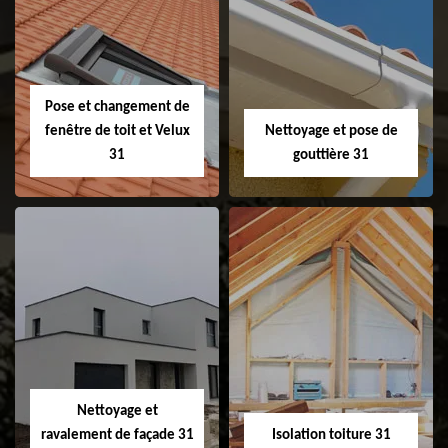
Couvreur 31
Etanchéité de
faitage et faitière
31
Pose et changement de
fenêtre de toit et Velux
Nettoyage et pose de
31
gouttière 31
Pose et
Nettoyage et pose
changement de
de gouttière 31
fenêtre de toit et
Velux 31
Nettoyage et
ravalement de façade 31
Isolation toiture 31