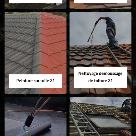
Nettoyage et
Isolation toiture 31
ravalement de
façade 31
Nettoyage demoussage
Peinture sur tuile 31
de toiture 31
Peinture sur tuile
Nettoyage
31
demoussage de