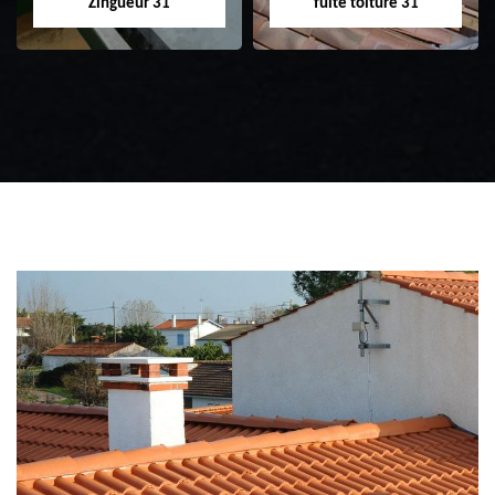
Zingueur 31
fuite toiture 31
Zingueur 31
Intervention
d'urgence fuite
toiture 31