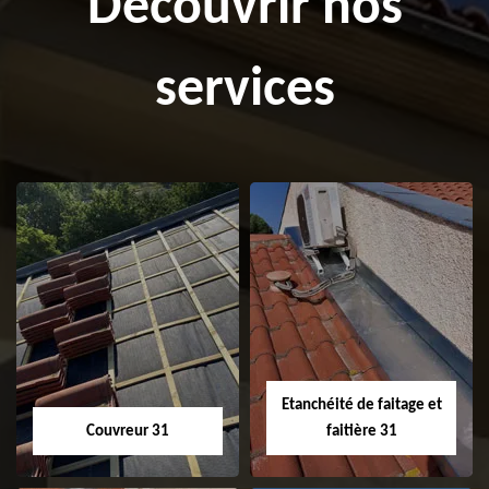
Découvrir nos
services
Etanchéité de faitage et
Couvreur 31
faitière 31