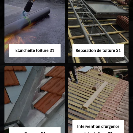
Peinture sur tuile
Nettoyage
31
demoussage de
toiture 31
Etanchéité toiture 31
Réparation de toiture 31
Etanchéité toiture
Réparation de
31
toiture 31
Intervention d'urgence