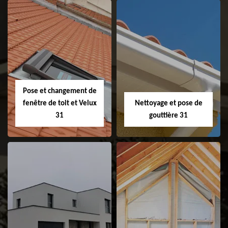
Couvreur 31
Etanchéité de
faitage et faitière
31
Pose et changement de
fenêtre de toit et Velux
Nettoyage et pose de
31
gouttière 31
Pose et
Nettoyage et pose
changement de
de gouttière 31
fenêtre de toit et