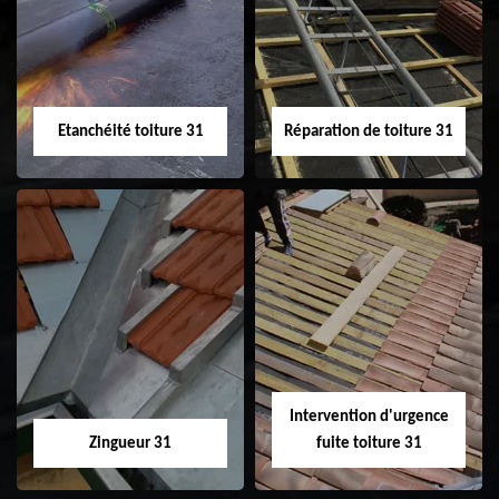
31
demoussage de
toiture 31
Etanchéité toiture 31
Réparation de toiture 31
Etanchéité toiture
Réparation de
31
toiture 31
Intervention d'urgence
Zingueur 31
fuite toiture 31