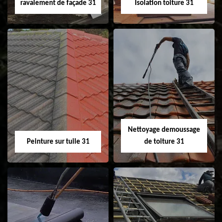
ravalement de façade 31
Isolation toiture 31
Nettoyage et
Isolation toiture 31
ravalement de
façade 31
Nettoyage demoussage
Peinture sur tuile 31
de toiture 31
Peinture sur tuile
Nettoyage