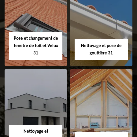
Couvreur 31
Etanchéité de
faitage et faitière
31
Pose et changement de
fenêtre de toit et Velux
Nettoyage et pose de
31
gouttière 31
Pose et
Nettoyage et pose
changement de
de gouttière 31
fenêtre de toit et
Velux 31
Nettoyage et