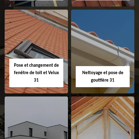
Couvreur 31
Etanchéité de
faitage et faitière
31
Pose et changement de
fenêtre de toit et Velux
Nettoyage et pose de
31
gouttière 31
Pose et
Nettoyage et pose
changement de
de gouttière 31