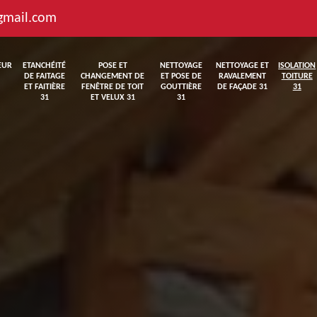
gmail.com
EUR
ETANCHÉITÉ
POSE ET
NETTOYAGE
NETTOYAGE ET
ISOLATION
DE FAITAGE
CHANGEMENT DE
ET POSE DE
RAVALEMENT
TOITURE
ET FAITIÈRE
FENÊTRE DE TOIT
GOUTTIÈRE
DE FAÇADE 31
31
31
ET VELUX 31
31