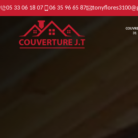
05 33 06 18 07
06 35 96 65 87
tonyflores3100@
COUVR
31