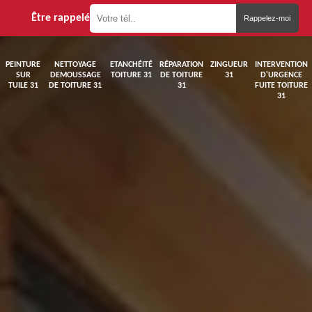
Être rappelé
PEINTURE
NETTOYAGE
ETANCHÉITÉ
RÉPARATION
ZINGUEUR
INTERVENTION
SUR
DEMOUSSAGE
TOITURE 31
DE TOITURE
31
D'URGENCE
TUILE 31
DE TOITURE 31
31
FUITE TOITURE
31