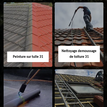
Nettoyage et
Isolation toiture 31
ravalement de
façade 31
Nettoyage demoussage
Peinture sur tuile 31
de toiture 31
Peinture sur tuile
Nettoyage
31
demoussage de
toiture 31