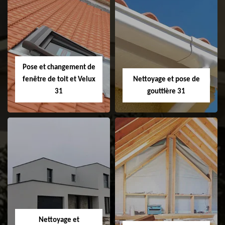
Couvreur 31
Etanchéité de
faitage et faitière
31
Pose et changement de
fenêtre de toit et Velux
Nettoyage et pose de
31
gouttière 31
Pose et
Nettoyage et pose
changement de
de gouttière 31
fenêtre de toit et
Velux 31
Nettoyage et