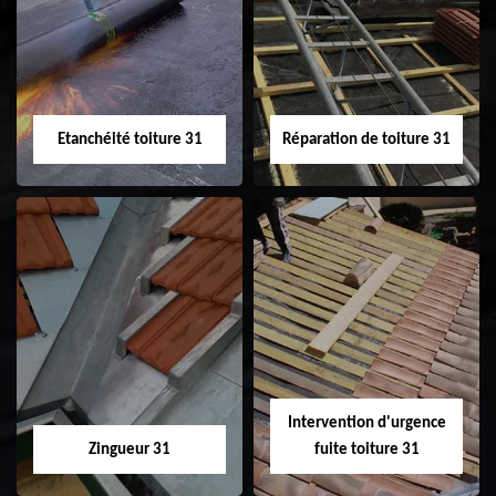
31
demoussage de
toiture 31
Etanchéité toiture 31
Réparation de toiture 31
Etanchéité toiture
Réparation de
31
toiture 31
Intervention d'urgence
Zingueur 31
fuite toiture 31