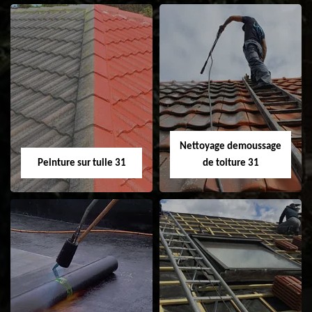
Nettoyage et
Isolation toiture 31
ravalement de
façade 31
Nettoyage demoussage
Peinture sur tuile 31
de toiture 31
Peinture sur tuile
Nettoyage
31
demoussage de
toiture 31