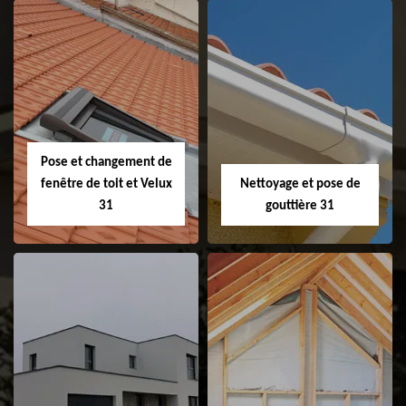
Couvreur 31
Etanchéité de
faitage et faitière
31
Pose et changement de
fenêtre de toit et Velux
Nettoyage et pose de
31
gouttière 31
Pose et
Nettoyage et pose
changement de
de gouttière 31
fenêtre de toit et