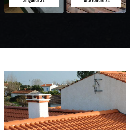
Zingueur 31
fuite toiture 31
Zingueur 31
Intervention
d'urgence fuite
toiture 31