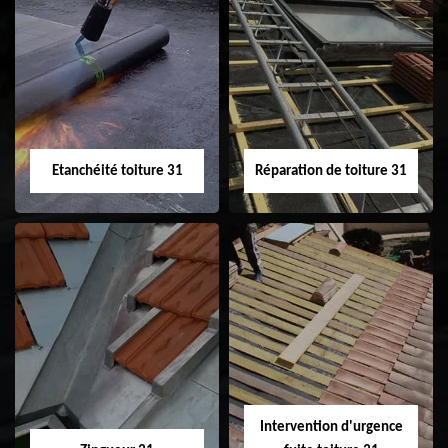
Peinture sur tuile
Nettoyage
31
demoussage de
toiture 31
Etanchéité toiture 31
Réparation de toiture 31
Etanchéité toiture
Réparation de
31
toiture 31
Intervention d'urgence