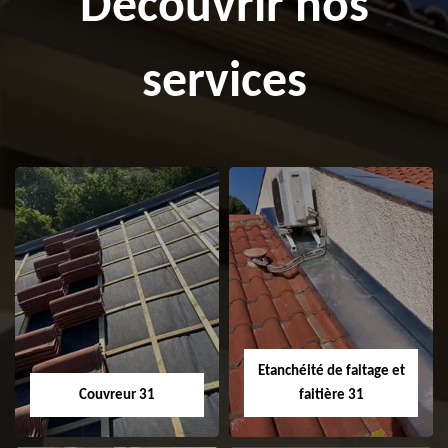
Découvrir nos
services
Etanchéité de faitage et
Couvreur 31
faitière 31