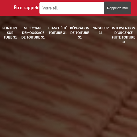
Être rappelé
PEINTURE
NETTOYAGE
ETANCHÉITÉ
RÉPARATION
ZINGUEUR
INTERVENTION
SUR
DEMOUSSAGE
TOITURE 31
DE TOITURE
31
D'URGENCE
TUILE 31
DE TOITURE 31
31
FUITE TOITURE
31