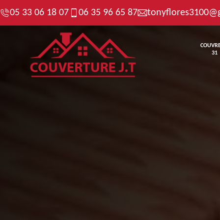
05 33 06 18 07
06 35 96 65 87
tonyflores3100@
COUVR
31