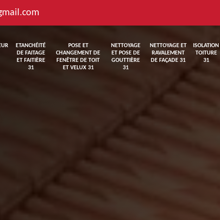
gmail.com
EUR
ETANCHÉITÉ
POSE ET
NETTOYAGE
NETTOYAGE ET
ISOLATION
DE FAITAGE
CHANGEMENT DE
ET POSE DE
RAVALEMENT
TOITURE
ET FAITIÈRE
FENÊTRE DE TOIT
GOUTTIÈRE
DE FAÇADE 31
31
31
ET VELUX 31
31