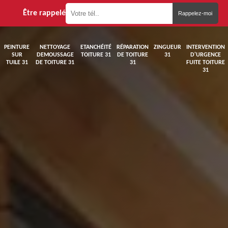
Être rappelé
PEINTURE
NETTOYAGE
ETANCHÉITÉ
RÉPARATION
ZINGUEUR
INTERVENTION
SUR
DEMOUSSAGE
TOITURE 31
DE TOITURE
31
D'URGENCE
TUILE 31
DE TOITURE 31
31
FUITE TOITURE
31