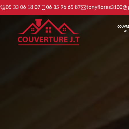
05 33 06 18 07
06 35 96 65 87
tonyflores3100@
COUVR
31