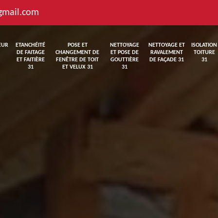
gmail.com
EUR
ETANCHÉITÉ
POSE ET
NETTOYAGE
NETTOYAGE ET
ISOLATION
DE FAITAGE
CHANGEMENT DE
ET POSE DE
RAVALEMENT
TOITURE
ET FAITIÈRE
FENÊTRE DE TOIT
GOUTTIÈRE
DE FAÇADE 31
31
31
ET VELUX 31
31