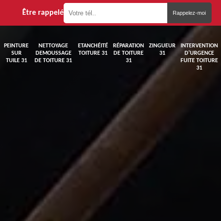
Être rappelé
PEINTURE
NETTOYAGE
ETANCHÉITÉ
RÉPARATION
ZINGUEUR
INTERVENTION
SUR
DEMOUSSAGE
TOITURE 31
DE TOITURE
31
D'URGENCE
TUILE 31
DE TOITURE 31
31
FUITE TOITURE
31