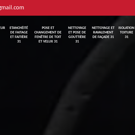
gmail.com
EUR
ETANCHÉITÉ
POSE ET
NETTOYAGE
NETTOYAGE ET
ISOLATION
DE FAITAGE
CHANGEMENT DE
ET POSE DE
RAVALEMENT
TOITURE
ET FAITIÈRE
FENÊTRE DE TOIT
GOUTTIÈRE
DE FAÇADE 31
31
31
ET VELUX 31
31