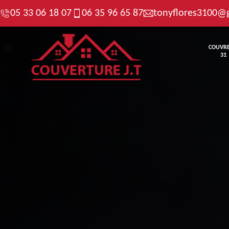
05 33 06 18 07
06 35 96 65 87
tonyflores3100@
COUVR
31