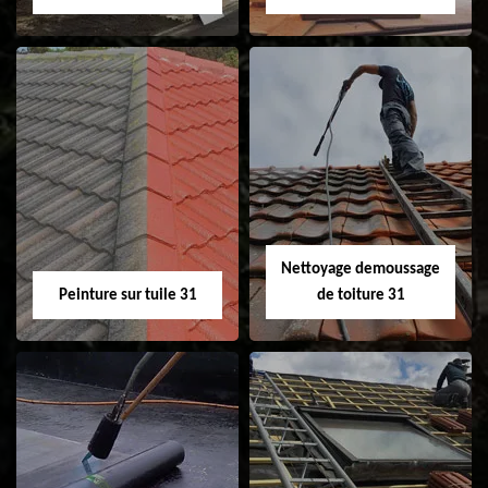
Nettoyage et
Isolation toiture 31
ravalement de
façade 31
Nettoyage demoussage
Peinture sur tuile 31
de toiture 31
Peinture sur tuile
Nettoyage