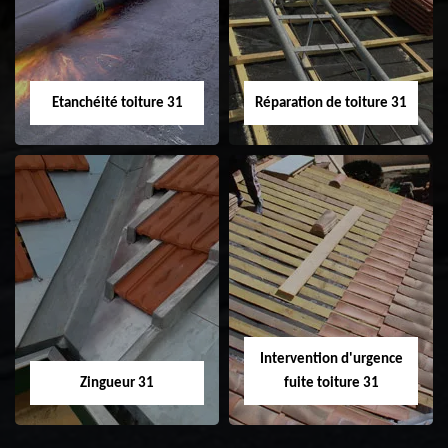
31
demoussage de
toiture 31
Etanchéité toiture 31
Réparation de toiture 31
Etanchéité toiture
Réparation de
31
toiture 31
Intervention d'urgence
Zingueur 31
fuite toiture 31