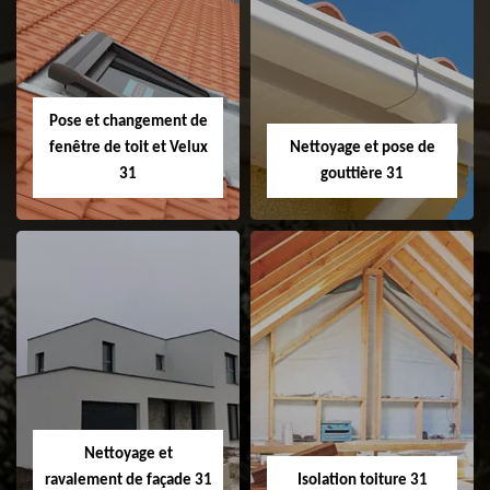
Couvreur 31
Etanchéité de
faitage et faitière
31
Pose et changement de
fenêtre de toit et Velux
Nettoyage et pose de
31
gouttière 31
Pose et
Nettoyage et pose
changement de
de gouttière 31
fenêtre de toit et
Velux 31
Nettoyage et
ravalement de façade 31
Isolation toiture 31