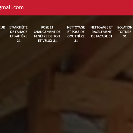
gmail.com
EUR
ETANCHÉITÉ
POSE ET
NETTOYAGE
NETTOYAGE ET
ISOLATION
DE FAITAGE
CHANGEMENT DE
ET POSE DE
RAVALEMENT
TOITURE
ET FAITIÈRE
FENÊTRE DE TOIT
GOUTTIÈRE
DE FAÇADE 31
31
31
ET VELUX 31
31