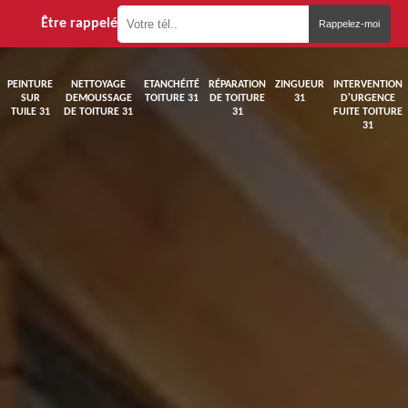
Être rappelé
PEINTURE
NETTOYAGE
ETANCHÉITÉ
RÉPARATION
ZINGUEUR
INTERVENTION
SUR
DEMOUSSAGE
TOITURE 31
DE TOITURE
31
D'URGENCE
TUILE 31
DE TOITURE 31
31
FUITE TOITURE
31