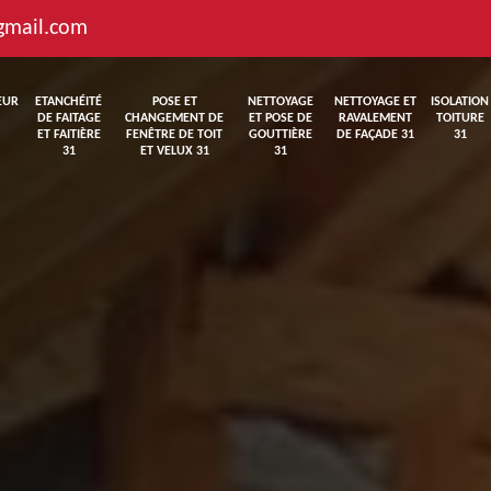
gmail.com
EUR
ETANCHÉITÉ
POSE ET
NETTOYAGE
NETTOYAGE ET
ISOLATION
DE FAITAGE
CHANGEMENT DE
ET POSE DE
RAVALEMENT
TOITURE
ET FAITIÈRE
FENÊTRE DE TOIT
GOUTTIÈRE
DE FAÇADE 31
31
31
ET VELUX 31
31