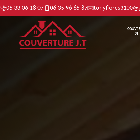
05 33 06 18 07
06 35 96 65 87
tonyflores3100@
COUVR
31