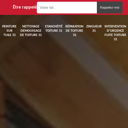
Être rappelé
PEINTURE
NETTOYAGE
ETANCHÉITÉ
RÉPARATION
ZINGUEUR
INTERVENTION
SUR
DEMOUSSAGE
TOITURE 31
DE TOITURE
31
D'URGENCE
TUILE 31
DE TOITURE 31
31
FUITE TOITURE
31