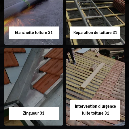
31
demoussage de
toiture 31
Etanchéité toiture 31
Réparation de toiture 31
Etanchéité toiture
Réparation de
31
toiture 31
Intervention d'urgence
Zingueur 31
fuite toiture 31