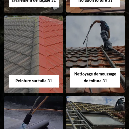
ravalement de façade 31
Isolation toiture 31
Nettoyage et
Isolation toiture 31
ravalement de
façade 31
Nettoyage demoussage
Peinture sur tuile 31
de toiture 31
Peinture sur tuile
Nettoyage