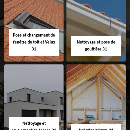
Couvreur 31
Etanchéité de
faitage et faitière
31
Pose et changement de
fenêtre de toit et Velux
Nettoyage et pose de
31
gouttière 31
Pose et
Nettoyage et pose
changement de
de gouttière 31
fenêtre de toit et
Velux 31
Nettoyage et