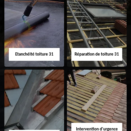
Peinture sur tuile
Nettoyage
31
demoussage de
toiture 31
Etanchéité toiture 31
Réparation de toiture 31
Etanchéité toiture
Réparation de
31
toiture 31
Intervention d'urgence