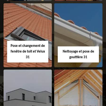
Couvreur 31
Etanchéité de
faitage et faitière
31
Pose et changement de
fenêtre de toit et Velux
Nettoyage et pose de
31
gouttière 31
Pose et
Nettoyage et pose
changement de
de gouttière 31
fenêtre de toit et