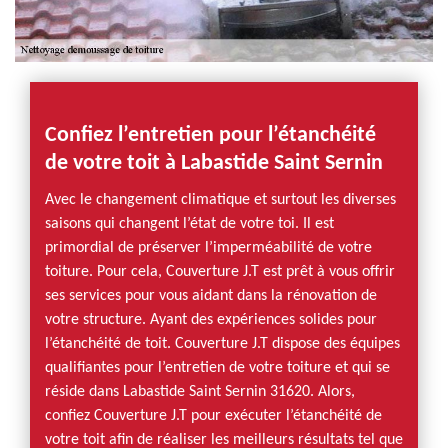
Confiez l’entretien pour l’étanchéité
de votre toit à Labastide Saint Sernin
Avec le changement climatique et surtout les diverses
saisons qui changent l’état de votre toi. Il est
primordial de préserver l’imperméabilité de votre
toiture. Pour cela, Couverture J.T est prêt à vous offrir
ses services pour vous aidant dans la rénovation de
votre structure. Ayant des expériences solides pour
l’étanchéité de toit. Couverture J.T dispose des équipes
qualifiantes pour l’entretien de votre toiture et qui se
réside dans Labastide Saint Sernin 31620. Alors,
confiez Couverture J.T pour exécuter l’étanchéité de
votre toit afin de réaliser les meilleurs résultats tel que