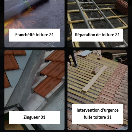
31
demoussage de
toiture 31
Etanchéité toiture 31
Réparation de toiture 31
Etanchéité toiture
Réparation de
31
toiture 31
Intervention d'urgence
Zingueur 31
fuite toiture 31