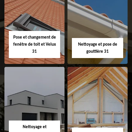
Couvreur 31
Etanchéité de
faitage et faitière
31
Pose et changement de
fenêtre de toit et Velux
Nettoyage et pose de
31
gouttière 31
Pose et
Nettoyage et pose
changement de
de gouttière 31
fenêtre de toit et
Velux 31
Nettoyage et