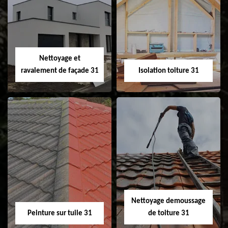
Pose et
Nettoyage et pose
changement de
de gouttière 31
fenêtre de toit et
Velux 31
Nettoyage et
ravalement de façade 31
Isolation toiture 31
Nettoyage et
Isolation toiture 31
ravalement de
façade 31
Nettoyage demoussage
Peinture sur tuile 31
de toiture 31