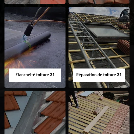
Peinture sur tuile
Nettoyage
31
demoussage de
toiture 31
Etanchéité toiture 31
Réparation de toiture 31
Etanchéité toiture
Réparation de
31
toiture 31