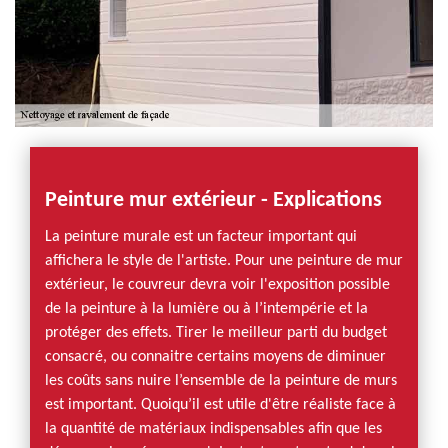
Peinture mur extérieur - Explications
La peinture murale est un facteur important qui
affichera le style de l'artiste. Pour une peinture de mur
extérieur, le couvreur devra voir l'exposition possible
de la peinture à la lumière ou à l’intempérie et la
protéger des effets. Tirer le meilleur parti du budget
consacré, ou connaitre certains moyens de diminuer
les coûts sans nuire l’ensemble de la peinture de murs
est important. Quoiqu’il est utile d'être réaliste face à
la quantité de matériaux indispensables afin que les