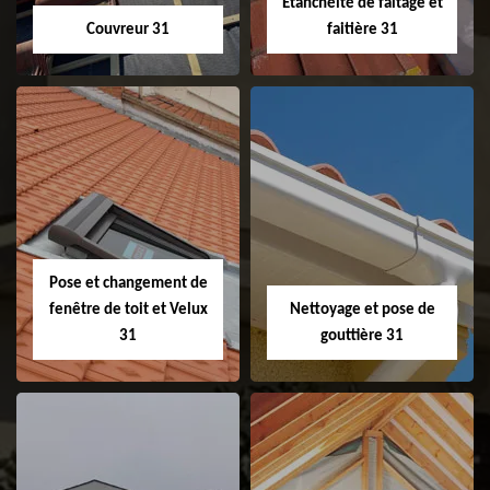
Etanchéité de faitage et
Couvreur 31
faitière 31
Couvreur 31
Etanchéité de
faitage et faitière
31
Pose et changement de
fenêtre de toit et Velux
Nettoyage et pose de
31
gouttière 31