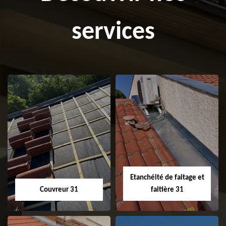
services
Etanchéité de faitage et
Couvreur 31
faitière 31