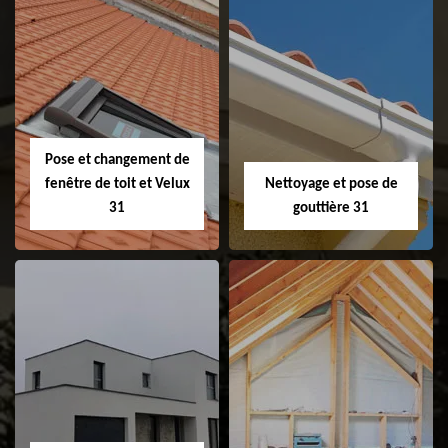
Couvreur 31
Etanchéité de
faitage et faitière
31
Pose et changement de
fenêtre de toit et Velux
Nettoyage et pose de
31
gouttière 31
Pose et
Nettoyage et pose
changement de
de gouttière 31
fenêtre de toit et
Velux 31