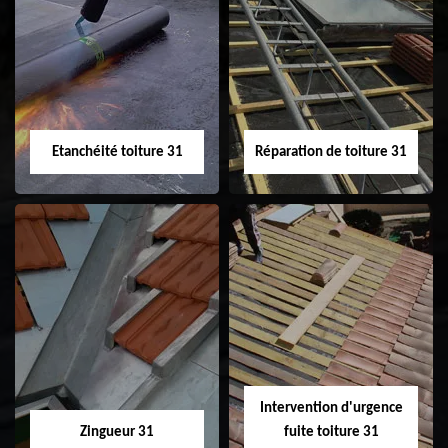
Peinture sur tuile
Nettoyage
31
demoussage de
toiture 31
Etanchéité toiture 31
Réparation de toiture 31
Etanchéité toiture
Réparation de
31
toiture 31
Intervention d'urgence
Zingueur 31
fuite toiture 31