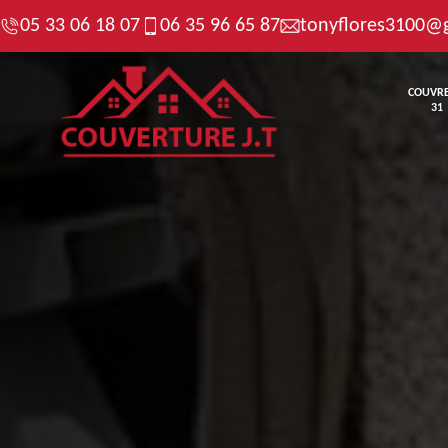
05 33 06 18 07
06 35 96 65 87
tonyflores3100@
COUVR
31