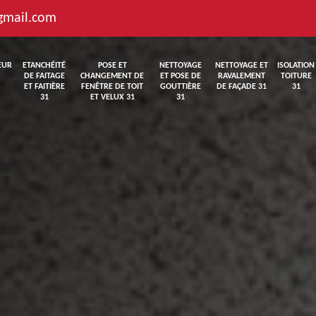
gmail.com
EUR
ETANCHÉITÉ
POSE ET
NETTOYAGE
NETTOYAGE ET
ISOLATION
DE FAITAGE
CHANGEMENT DE
ET POSE DE
RAVALEMENT
TOITURE
ET FAITIÈRE
FENÊTRE DE TOIT
GOUTTIÈRE
DE FAÇADE 31
31
31
ET VELUX 31
31