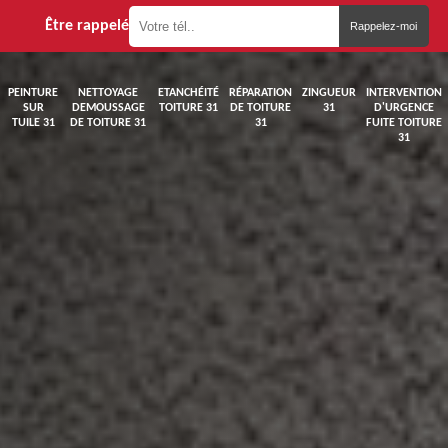
Être rappelé
PEINTURE
NETTOYAGE
ETANCHÉITÉ
RÉPARATION
ZINGUEUR
INTERVENTION
SUR
DEMOUSSAGE
TOITURE 31
DE TOITURE
31
D'URGENCE
TUILE 31
DE TOITURE 31
31
FUITE TOITURE
31