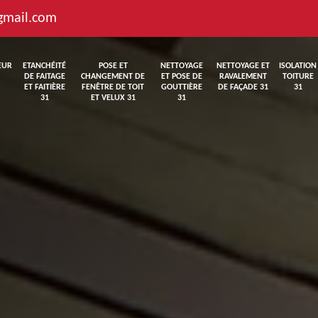
gmail.com
EUR
ETANCHÉITÉ
POSE ET
NETTOYAGE
NETTOYAGE ET
ISOLATION
DE FAITAGE
CHANGEMENT DE
ET POSE DE
RAVALEMENT
TOITURE
ET FAITIÈRE
FENÊTRE DE TOIT
GOUTTIÈRE
DE FAÇADE 31
31
31
ET VELUX 31
31