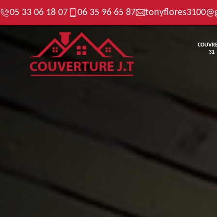
05 33 06 18 07
06 35 96 65 87
tonyflores3100@
COUVR
31