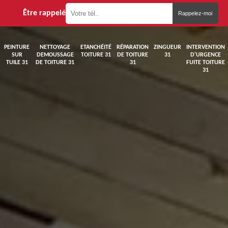
Être rappelé
PEINTURE
NETTOYAGE
ETANCHÉITÉ
RÉPARATION
ZINGUEUR
INTERVENTION
SUR
DEMOUSSAGE
TOITURE 31
DE TOITURE
31
D'URGENCE
TUILE 31
DE TOITURE 31
31
FUITE TOITURE
31