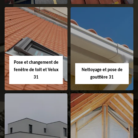
Couvreur 31
Etanchéité de
faitage et faitière
31
Pose et changement de
fenêtre de toit et Velux
Nettoyage et pose de
31
gouttière 31
Pose et
Nettoyage et pose
changement de
de gouttière 31