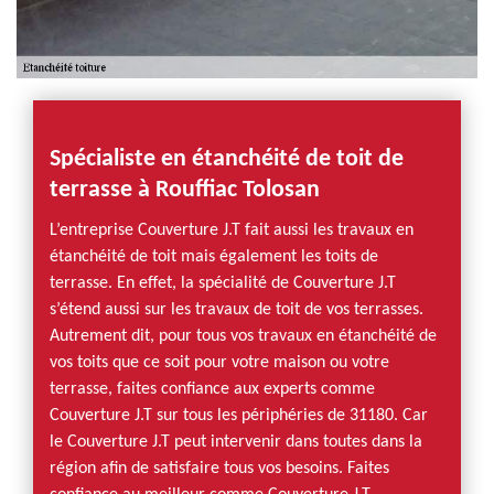
Spécialiste en étanchéité de toit de
terrasse à Rouffiac Tolosan
L’entreprise Couverture J.T fait aussi les travaux en
étanchéité de toit mais également les toits de
terrasse. En effet, la spécialité de Couverture J.T
s’étend aussi sur les travaux de toit de vos terrasses.
Autrement dit, pour tous vos travaux en étanchéité de
vos toits que ce soit pour votre maison ou votre
terrasse, faites confiance aux experts comme
Couverture J.T sur tous les périphéries de 31180. Car
le Couverture J.T peut intervenir dans toutes dans la
région afin de satisfaire tous vos besoins. Faites