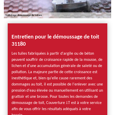
Entretien pour le démoussage de toit
31180
Les tuiles fabriquées à partir d'argile ou de béton
peuvent souffrir de croissance rapide de la mousse, de
lichen et d'une accumulation générale de saleté ou de
pollution. La majeure partie de cette croissance est
inesthétique et, bien qu'elle cause rarement des
dommages au toit, il est possible de l'enlever avec une
pression d'eau élevée ou manuellement en utilisant un
grattoir et une brosse. Pour toutes les demandes de
démoussage de toit, Couverture J.T est à votre service
afin de vous offrir les résultats adéquats à votre