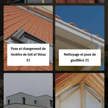
Couvreur 31
Etanchéité de
faitage et faitière
31
Pose et changement de
fenêtre de toit et Velux
Nettoyage et pose de
31
gouttière 31
Pose et
Nettoyage et pose
changement de
de gouttière 31