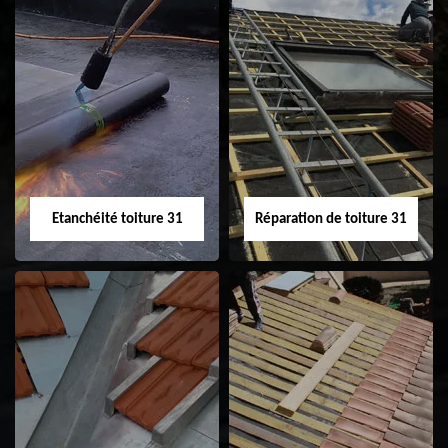
Peinture sur tuile
Nettoyage
31
demoussage de
toiture 31
Etanchéité toiture 31
Réparation de toiture 31
Etanchéité toiture
Réparation de
31
toiture 31