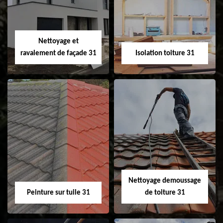
changement de
de gouttière 31
fenêtre de toit et
Velux 31
Nettoyage et
ravalement de façade 31
Isolation toiture 31
Nettoyage et
Isolation toiture 31
ravalement de
façade 31
Nettoyage demoussage
Peinture sur tuile 31
de toiture 31