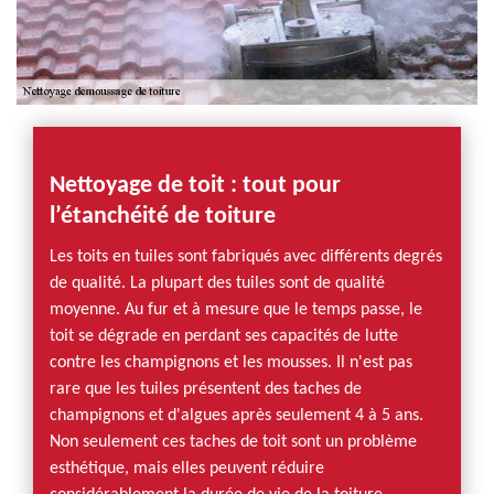
Nettoyage de toit : tout pour
l’étanchéité de toiture
Les toits en tuiles sont fabriqués avec différents degrés
de qualité. La plupart des tuiles sont de qualité
moyenne. Au fur et à mesure que le temps passe, le
toit se dégrade en perdant ses capacités de lutte
contre les champignons et les mousses. Il n'est pas
rare que les tuiles présentent des taches de
champignons et d'algues après seulement 4 à 5 ans.
Non seulement ces taches de toit sont un problème
esthétique, mais elles peuvent réduire