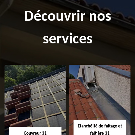
Découvrir nos
services
Etanchéité de faitage et
Couvreur 31
faitière 31