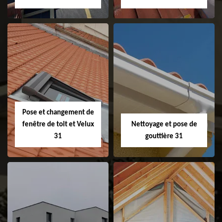
Couvreur 31
Etanchéité de
faitage et faitière
31
Pose et changement de
fenêtre de toit et Velux
Nettoyage et pose de
31
gouttière 31
Pose et
Nettoyage et pose