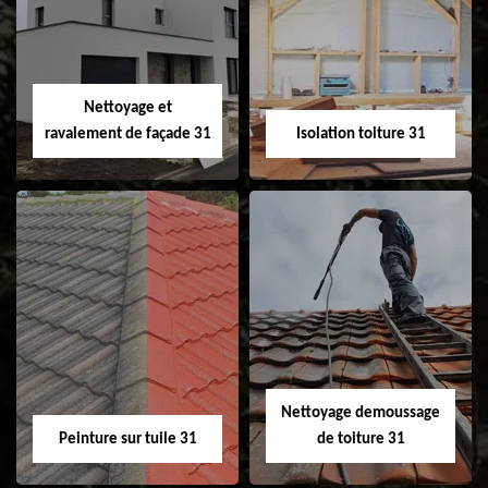
changement de
de gouttière 31
fenêtre de toit et
Velux 31
Nettoyage et
ravalement de façade 31
Isolation toiture 31
Nettoyage et
Isolation toiture 31
ravalement de
façade 31
Nettoyage demoussage
Peinture sur tuile 31
de toiture 31