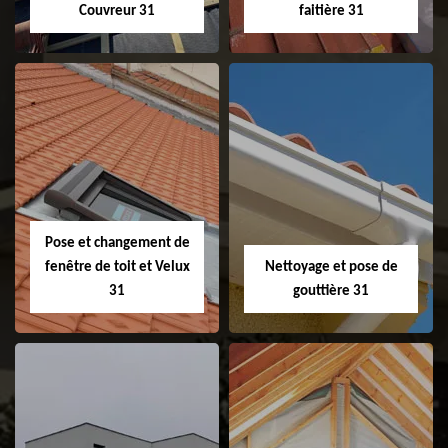
Couvreur 31
faitière 31
Couvreur 31
Etanchéité de
faitage et faitière
31
Pose et changement de
fenêtre de toit et Velux
Nettoyage et pose de
31
gouttière 31
Pose et
Nettoyage et pose