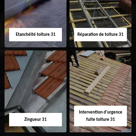
31
demoussage de
toiture 31
Etanchéité toiture 31
Réparation de toiture 31
Etanchéité toiture
Réparation de
31
toiture 31
Intervention d'urgence
Zingueur 31
fuite toiture 31