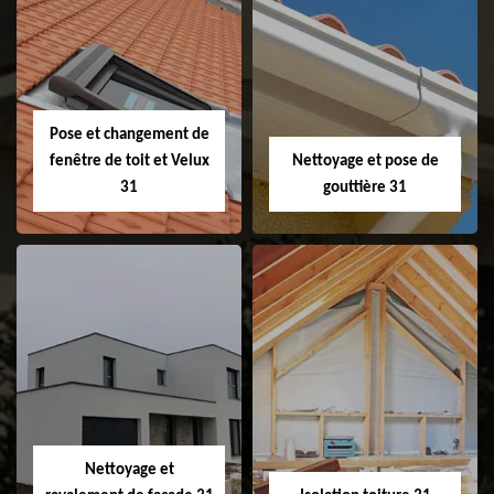
Couvreur 31
Etanchéité de
faitage et faitière
31
Pose et changement de
fenêtre de toit et Velux
Nettoyage et pose de
31
gouttière 31
Pose et
Nettoyage et pose
changement de
de gouttière 31
fenêtre de toit et
Velux 31
Nettoyage et