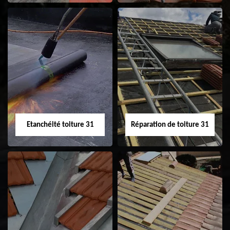
Peinture sur tuile
Nettoyage
31
demoussage de
toiture 31
Etanchéité toiture 31
Réparation de toiture 31
Etanchéité toiture
Réparation de
31
toiture 31