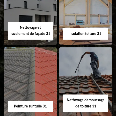
Pose et
Nettoyage et pose
changement de
de gouttière 31
fenêtre de toit et
Velux 31
Nettoyage et
ravalement de façade 31
Isolation toiture 31
Nettoyage et
Isolation toiture 31
ravalement de
façade 31
Nettoyage demoussage
Peinture sur tuile 31
de toiture 31