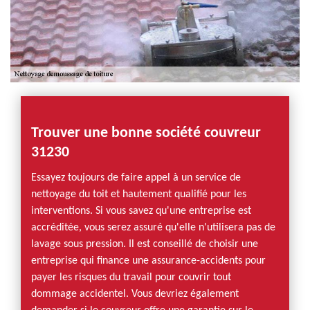
Trouver une bonne société couvreur
31230
Essayez toujours de faire appel à un service de
nettoyage du toit et hautement qualifié pour les
interventions. Si vous savez qu'une entreprise est
accréditée, vous serez assuré qu'elle n'utilisera pas de
lavage sous pression. Il est conseillé de choisir une
entreprise qui finance une assurance-accidents pour
payer les risques du travail pour couvrir tout
dommage accidentel. Vous devriez également