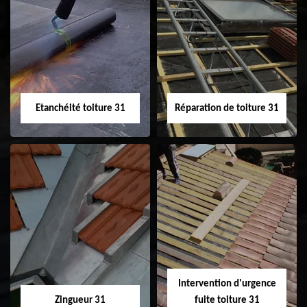
Peinture sur tuile
Nettoyage
31
demoussage de
toiture 31
Etanchéité toiture 31
Réparation de toiture 31
Etanchéité toiture
Réparation de
31
toiture 31
Intervention d'urgence
Zingueur 31
fuite toiture 31