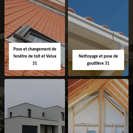
Couvreur 31
Etanchéité de
faitage et faitière
31
Pose et changement de
fenêtre de toit et Velux
Nettoyage et pose de
31
gouttière 31
Pose et
Nettoyage et pose
changement de
de gouttière 31
fenêtre de toit et
Velux 31