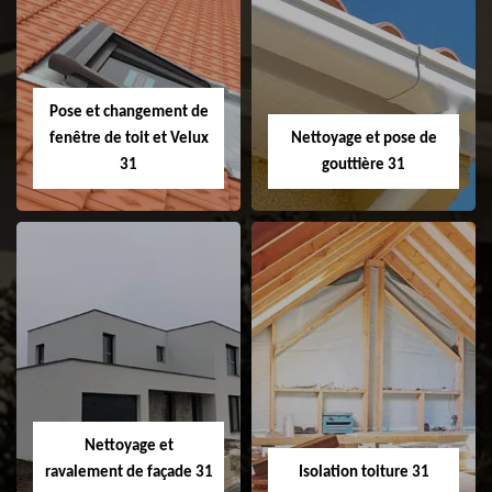
Couvreur 31
Etanchéité de
faitage et faitière
31
Pose et changement de
fenêtre de toit et Velux
Nettoyage et pose de
31
gouttière 31
Pose et
Nettoyage et pose
changement de
de gouttière 31
fenêtre de toit et
Velux 31
Nettoyage et
ravalement de façade 31
Isolation toiture 31