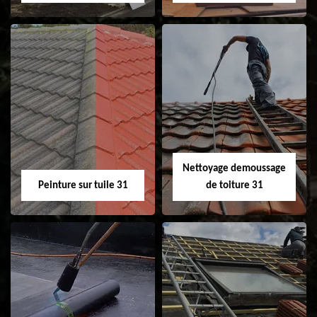
Nettoyage et
Isolation toiture 31
ravalement de
façade 31
Nettoyage demoussage
Peinture sur tuile 31
de toiture 31
Peinture sur tuile
Nettoyage
31
demoussage de