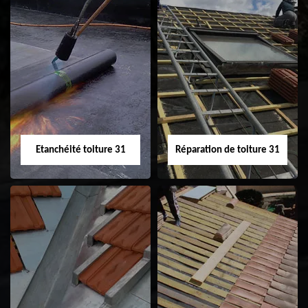
Peinture sur tuile
Nettoyage
31
demoussage de
toiture 31
Etanchéité toiture 31
Réparation de toiture 31
Etanchéité toiture
Réparation de
31
toiture 31