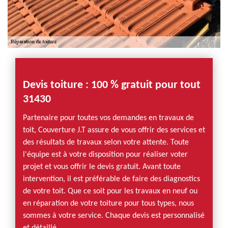
Devis toiture : 100 % gratuit pour tout
31430
Partenaire pour toutes vos demandes en travaux de
toit, Couverture J.T assure de vous offrir des services et
des résultats de travaux selon votre attente. Toute
l'équipe est à votre disposition pour réaliser voter
projet et vous offrir le devis gratuit. Avant toute
intervention, il est préférable de faire des diagnostics
de votre toit. Que ce soit pour les travaux en neuf ou
en réparation de votre toiture pour tous types, nous
sommes à votre service. Chaque devis est personnalisé