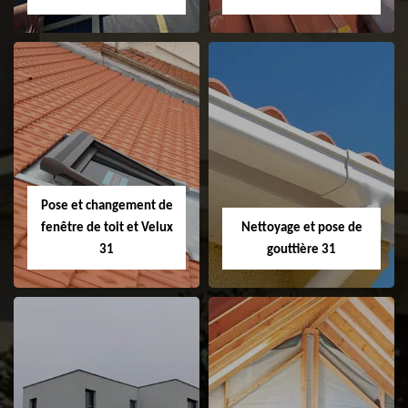
Couvreur 31
Etanchéité de
faitage et faitière
31
Pose et changement de
fenêtre de toit et Velux
Nettoyage et pose de
31
gouttière 31
Pose et
Nettoyage et pose