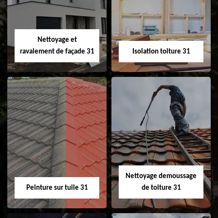
changement de
de gouttière 31
fenêtre de toit et
Velux 31
Nettoyage et
ravalement de façade 31
Isolation toiture 31
Nettoyage et
Isolation toiture 31
ravalement de
façade 31
Nettoyage demoussage
Peinture sur tuile 31
de toiture 31