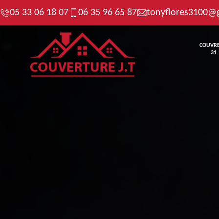
05 33 06 18 07
06 35 96 65 87
tonyflores3100@
COUVR
31