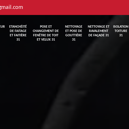
gmail.com
EUR
ETANCHÉITÉ
POSE ET
NETTOYAGE
NETTOYAGE ET
ISOLATION
DE FAITAGE
CHANGEMENT DE
ET POSE DE
RAVALEMENT
TOITURE
ET FAITIÈRE
FENÊTRE DE TOIT
GOUTTIÈRE
DE FAÇADE 31
31
31
ET VELUX 31
31