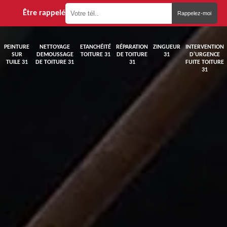
Être rappelé
PEINTURE
NETTOYAGE
ETANCHÉITÉ
RÉPARATION
ZINGUEUR
INTERVENTION
SUR
DEMOUSSAGE
TOITURE 31
DE TOITURE
31
D'URGENCE
TUILE 31
DE TOITURE 31
31
FUITE TOITURE
31