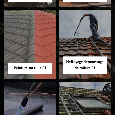
Nettoyage et
Isolation toiture 31
ravalement de
façade 31
Nettoyage demoussage
Peinture sur tuile 31
de toiture 31
Peinture sur tuile
Nettoyage
31
demoussage de