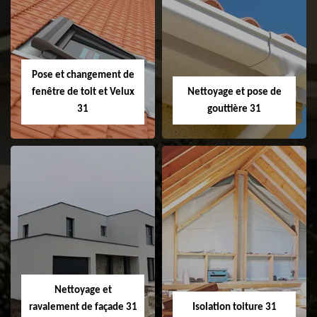
Couvreur 31
Etanchéité de
faitage et faitière
31
Pose et changement de
fenêtre de toit et Velux
Nettoyage et pose de
31
gouttière 31
Pose et
Nettoyage et pose
changement de
de gouttière 31
fenêtre de toit et
Velux 31
Nettoyage et
ravalement de façade 31
Isolation toiture 31