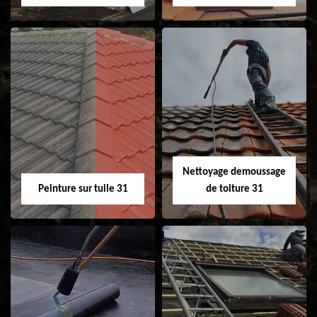
Nettoyage et
Isolation toiture 31
ravalement de
façade 31
Nettoyage demoussage
Peinture sur tuile 31
de toiture 31
Peinture sur tuile
Nettoyage
31
demoussage de