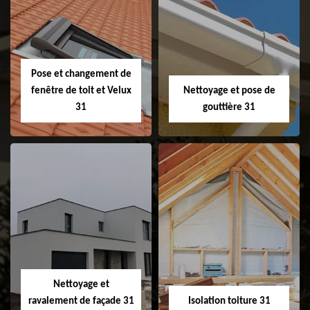
Couvreur 31
Etanchéité de
faitage et faitière
31
Pose et changement de
fenêtre de toit et Velux
Nettoyage et pose de
31
gouttière 31
Pose et
Nettoyage et pose
changement de
de gouttière 31
fenêtre de toit et
Velux 31
Nettoyage et
ravalement de façade 31
Isolation toiture 31