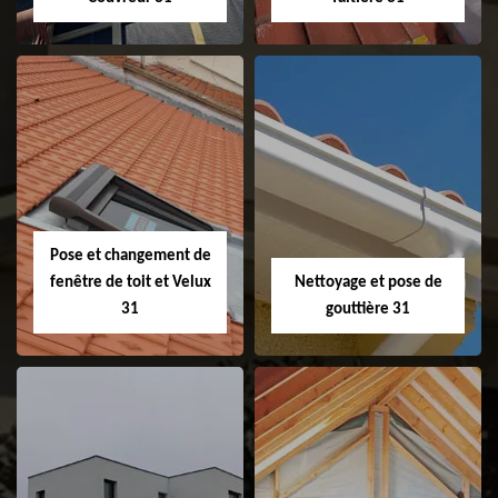
Couvreur 31
Etanchéité de
faitage et faitière
31
Pose et changement de
fenêtre de toit et Velux
Nettoyage et pose de
31
gouttière 31
Pose et
Nettoyage et pose