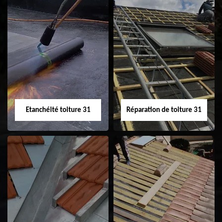
Peinture sur tuile
Nettoyage
31
demoussage de
toiture 31
Etanchéité toiture 31
Réparation de toiture 31
Etanchéité toiture
Réparation de
31
toiture 31