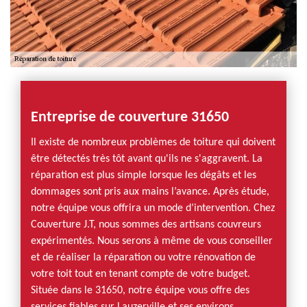
Entreprise de couverture 31650
Il existe de nombreux problèmes de toiture qui doivent
être détectés très tôt avant qu'ils ne s'aggravent. La
réparation est plus simple lorsque les dégâts et les
dommages sont pris aux mains l’avance. Après étude,
notre équipe vous offrira un mode d’intervention. Chez
Couverture J.T, nous sommes des artisans couvreurs
expérimentés. Nous serons à même de vous conseiller
et de réaliser la réparation ou votre rénovation de
votre toit tout en tenant compte de votre budget.
Située dans le 31650, notre équipe vous offre des