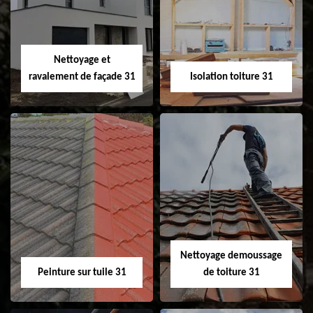
changement de
de gouttière 31
fenêtre de toit et
Velux 31
Nettoyage et
ravalement de façade 31
Isolation toiture 31
Nettoyage et
Isolation toiture 31
ravalement de
façade 31
Nettoyage demoussage
Peinture sur tuile 31
de toiture 31