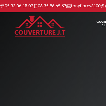
05 33 06 18 07
06 35 96 65 87
tonyflores3100@
COUVR
31