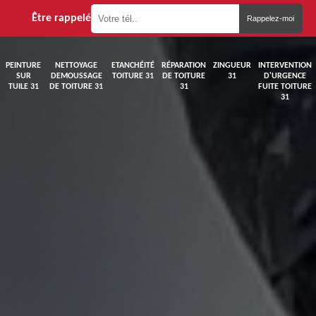
Être rappelé
PEINTURE
NETTOYAGE
ETANCHÉITÉ
RÉPARATION
ZINGUEUR
INTERVENTION
SUR
DEMOUSSAGE
TOITURE 31
DE TOITURE
31
D'URGENCE
TUILE 31
DE TOITURE 31
31
FUITE TOITURE
31