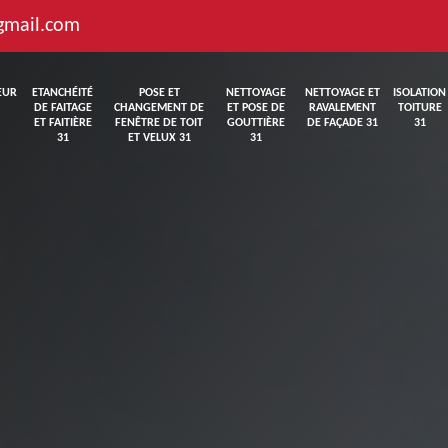
gmail.com
EUR
ETANCHÉITÉ
POSE ET
NETTOYAGE
NETTOYAGE ET
ISOLATION
DE FAITAGE
CHANGEMENT DE
ET POSE DE
RAVALEMENT
TOITURE
ET FAITIÈRE
FENÊTRE DE TOIT
GOUTTIÈRE
DE FAÇADE 31
31
31
ET VELUX 31
31