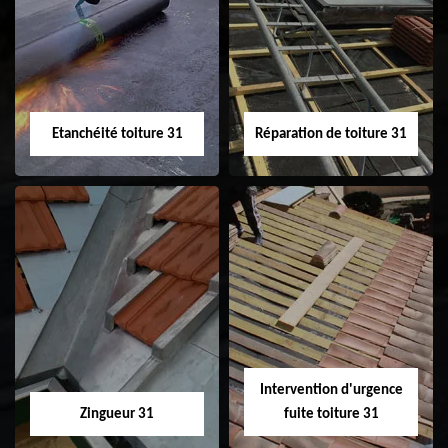
Peinture sur tuile
Nettoyage
31
demoussage de
toiture 31
Etanchéité toiture 31
Réparation de toiture 31
Etanchéité toiture
Réparation de
31
toiture 31
Intervention d'urgence
Zingueur 31
fuite toiture 31