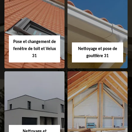
Couvreur 31
Etanchéité de
faitage et faitière
31
Pose et changement de
fenêtre de toit et Velux
Nettoyage et pose de
31
gouttière 31
Pose et
Nettoyage et pose
changement de
de gouttière 31
fenêtre de toit et
Velux 31
Nettoyage et