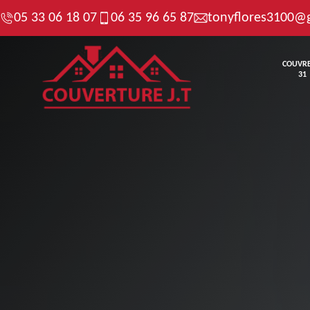
05 33 06 18 07
06 35 96 65 87
tonyflores3100@
COUVR
31