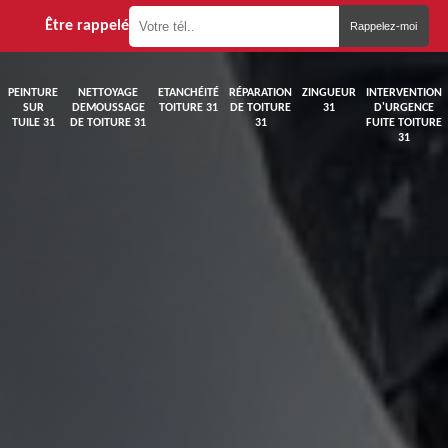
Être rappelé
PEINTURE
NETTOYAGE
ETANCHÉITÉ
RÉPARATION
ZINGUEUR
INTERVENTION
SUR
DEMOUSSAGE
TOITURE 31
DE TOITURE
31
D'URGENCE
TUILE 31
DE TOITURE 31
31
FUITE TOITURE
31