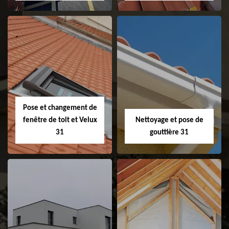
Couvreur 31
Etanchéité de
faitage et faitière
31
Pose et changement de
fenêtre de toit et Velux
Nettoyage et pose de
31
gouttière 31
Pose et
Nettoyage et pose
changement de
de gouttière 31