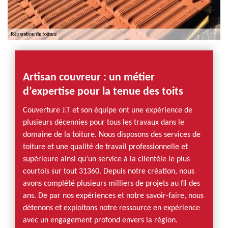
Artisan couvreur : un métier
d’expertise pour la tenue des toits
Couverture J.T et son équipe ont une expérience de
plusieurs décennies pour tous les travaux dans le
domaine de la toiture. Nous disposons des services de
toiture et une qualité de travail professionnelle et
supérieure ainsi qu’un service à la clientèle le plus
courtois sur tout 31360. Depuis notre création, nous
avons complété plusieurs milliers de projets au fil des
ans. De par nos expériences et notre savoir-faire, nous
détenons et exploitons notre ressource en expérience
avec un engagement profond envers la région.