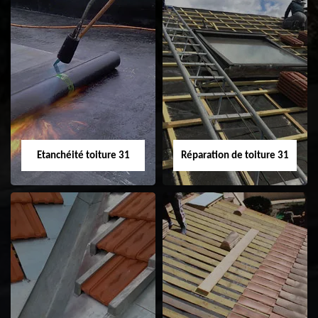
Peinture sur tuile
Nettoyage
31
demoussage de
toiture 31
Etanchéité toiture 31
Réparation de toiture 31
Etanchéité toiture
Réparation de
31
toiture 31