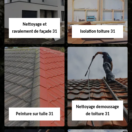
changement de
de gouttière 31
fenêtre de toit et
Velux 31
Nettoyage et
ravalement de façade 31
Isolation toiture 31
Nettoyage et
Isolation toiture 31
ravalement de
façade 31
Nettoyage demoussage
Peinture sur tuile 31
de toiture 31