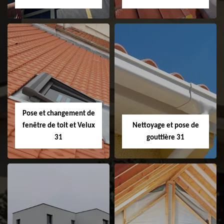
Couvreur 31
Etanchéité de
faitage et faitière
31
Pose et changement de
fenêtre de toit et Velux
Nettoyage et pose de
31
gouttière 31
Pose et
Nettoyage et pose