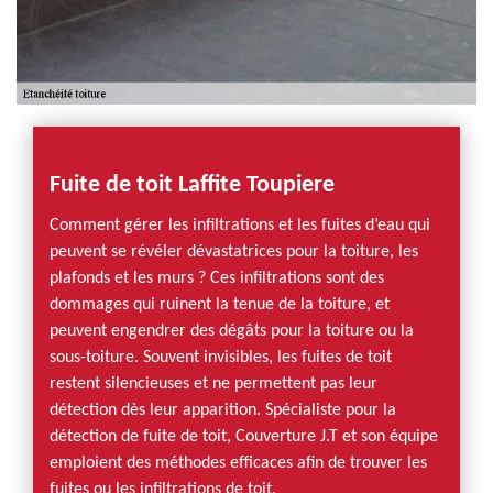
Fuite de toit Laffite Toupiere
Comment gérer les infiltrations et les fuites d’eau qui
peuvent se révéler dévastatrices pour la toiture, les
plafonds et les murs ? Ces infiltrations sont des
dommages qui ruinent la tenue de la toiture, et
peuvent engendrer des dégâts pour la toiture ou la
sous-toiture. Souvent invisibles, les fuites de toit
restent silencieuses et ne permettent pas leur
détection dès leur apparition. Spécialiste pour la
détection de fuite de toit, Couverture J.T et son équipe
emploient des méthodes efficaces afin de trouver les
fuites ou les infiltrations de toit.