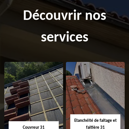
Découvrir nos
services
Etanchéité de faitage et
Couvreur 31
faitière 31