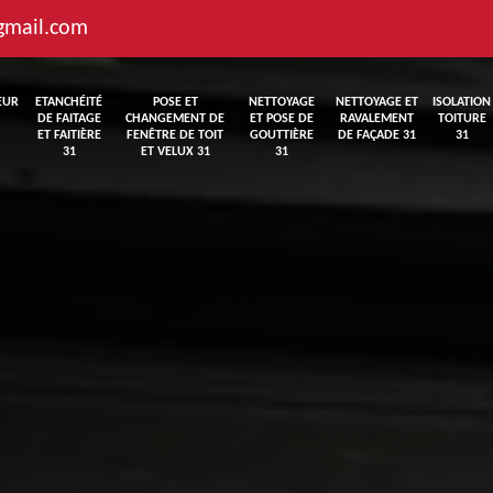
gmail.com
EUR
ETANCHÉITÉ
POSE ET
NETTOYAGE
NETTOYAGE ET
ISOLATION
DE FAITAGE
CHANGEMENT DE
ET POSE DE
RAVALEMENT
TOITURE
ET FAITIÈRE
FENÊTRE DE TOIT
GOUTTIÈRE
DE FAÇADE 31
31
31
ET VELUX 31
31