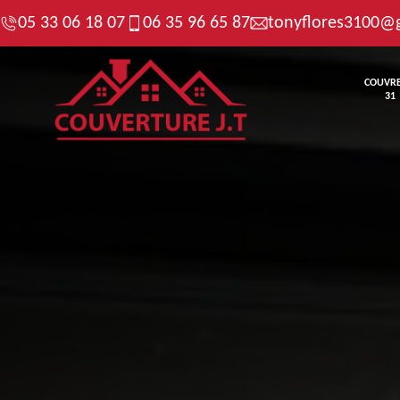
05 33 06 18 07
06 35 96 65 87
tonyflores3100@
COUVR
31