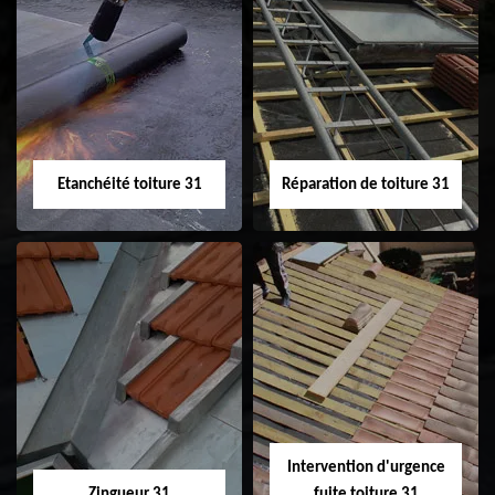
Peinture sur tuile
Nettoyage
31
demoussage de
toiture 31
Etanchéité toiture 31
Réparation de toiture 31
Etanchéité toiture
Réparation de
31
toiture 31
Intervention d'urgence
Zingueur 31
fuite toiture 31