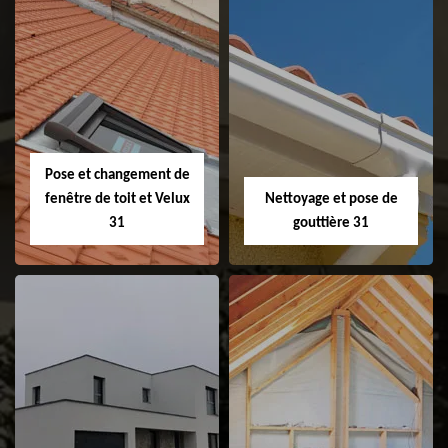
Couvreur 31
Etanchéité de
faitage et faitière
31
Pose et changement de
fenêtre de toit et Velux
Nettoyage et pose de
31
gouttière 31
Pose et
Nettoyage et pose
changement de
de gouttière 31
fenêtre de toit et