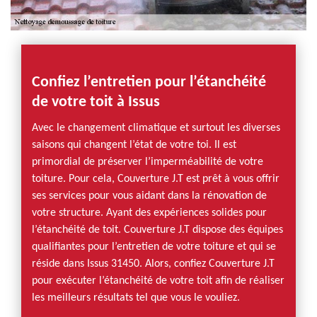
Confiez l’entretien pour l’étanchéité
de votre toit à Issus
Avec le changement climatique et surtout les diverses
saisons qui changent l’état de votre toi. Il est
primordial de préserver l’imperméabilité de votre
toiture. Pour cela, Couverture J.T est prêt à vous offrir
ses services pour vous aidant dans la rénovation de
votre structure. Ayant des expériences solides pour
l’étanchéité de toit. Couverture J.T dispose des équipes
qualifiantes pour l’entretien de votre toiture et qui se
réside dans Issus 31450. Alors, confiez Couverture J.T
pour exécuter l’étanchéité de votre toit afin de réaliser
les meilleurs résultats tel que vous le vouliez.