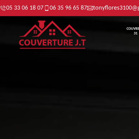
05 33 06 18 07
06 35 96 65 87
tonyflores3100@
COUVR
31