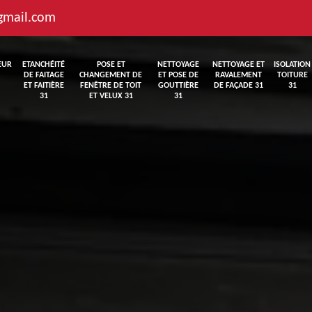
gmail.com
EUR
ETANCHÉITÉ
POSE ET
NETTOYAGE
NETTOYAGE ET
ISOLATION
DE FAITAGE
CHANGEMENT DE
ET POSE DE
RAVALEMENT
TOITURE
ET FAITIÈRE
FENÊTRE DE TOIT
GOUTTIÈRE
DE FAÇADE 31
31
31
ET VELUX 31
31