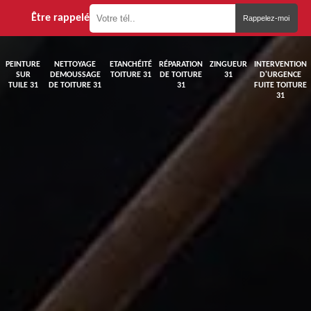
Être rappelé
PEINTURE
NETTOYAGE
ETANCHÉITÉ
RÉPARATION
ZINGUEUR
INTERVENTION
SUR
DEMOUSSAGE
TOITURE 31
DE TOITURE
31
D'URGENCE
TUILE 31
DE TOITURE 31
31
FUITE TOITURE
31