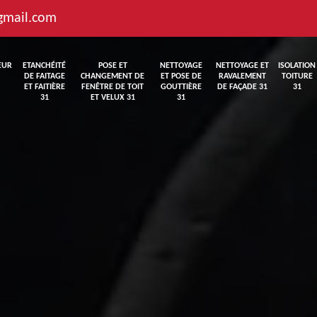
gmail.com
EUR
ETANCHÉITÉ
POSE ET
NETTOYAGE
NETTOYAGE ET
ISOLATION
DE FAITAGE
CHANGEMENT DE
ET POSE DE
RAVALEMENT
TOITURE
ET FAITIÈRE
FENÊTRE DE TOIT
GOUTTIÈRE
DE FAÇADE 31
31
31
ET VELUX 31
31