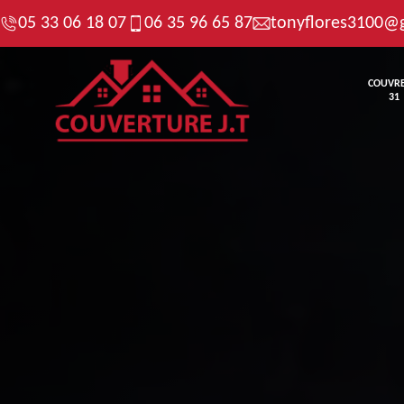
05 33 06 18 07
06 35 96 65 87
tonyflores3100@
COUVR
31