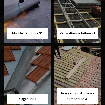
Peinture sur tuile
Nettoyage
31
demoussage de
toiture 31
Etanchéité toiture 31
Réparation de toiture 31
Etanchéité toiture
Réparation de
31
toiture 31
Intervention d'urgence
Zingueur 31
fuite toiture 31