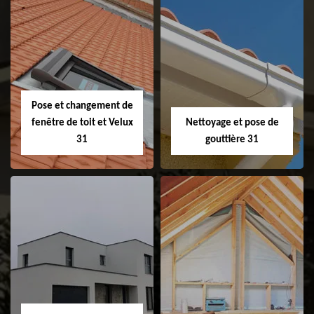
Couvreur 31
Etanchéité de
faitage et faitière
31
Pose et changement de
fenêtre de toit et Velux
Nettoyage et pose de
31
gouttière 31
Pose et
Nettoyage et pose
changement de
de gouttière 31
fenêtre de toit et
Velux 31